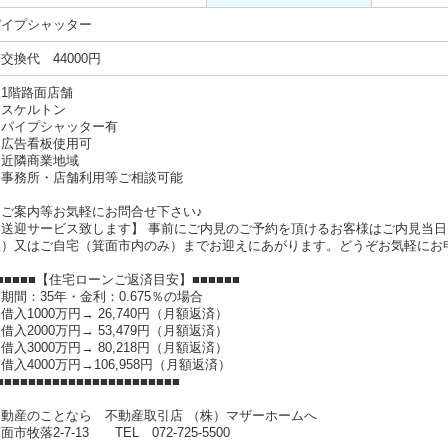
パイプシャッター
交換代 44000円
＊1階路面店舗
＊スケルトン
＊パイプシャッター有
＊広告看板使用可
＊近隣商業地域
＊事務所・店舗利用等ご相談可能
☆ご案内等お気軽にお問合せ下さい♪
【送迎サービス致します】 事前にご内見のご予約を頂けるお客様はご内見当
駅）又はご自宅（箕面市内のみ）までお迎えにあがります。どうぞお気軽にお
■■■■■【住宅ローンご返済目安】■■■■■■
期間：35年・金利：0.675％の場合
入1000万円→ 26,740円（月額返済）
入2000万円→ 53,479円（月額返済）
入3000万円→ 80,218円（月額返済）
入4000万円→106,958円（月額返済）
■■■■■■■■■■■■■■■■■■■■■■■
不動産のことなら 不動産取引店 （株）マザーホームへ
面市牧落2-7-13 TEL 072-725-5500