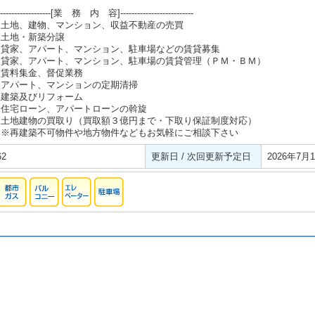
-------------------[業 務 内 容]--------------------------
・土地、建物、マンション、収益不動産の売買
・土地・新築分譲
・貸家、アパート、マンション、駐車場などの賃貸募集
・貸家、アパート、マンション、駐車場の賃貸管理（ＰＭ・ＢＭ）
・賃料集金、督促業務
・アパート、マンションの定期清掃
・建築及びリフォーム
・住宅ローン、アパートローンの斡旋
・土地建物の買取り（買取額３億円まで・下取り保証制度対応）
※再建築不可物件や地方物件などもお気軽にご相談下さい
62
更新日 / 次回更新予定日
2026年7月1