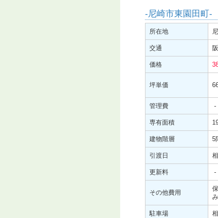
-尼崎市東園田町-
所在地
交通
価格
3
坪単価
6
管理費
-
専有面積
1
建物階層
5
引渡日
更新料
-
その他費用
駐車場
相