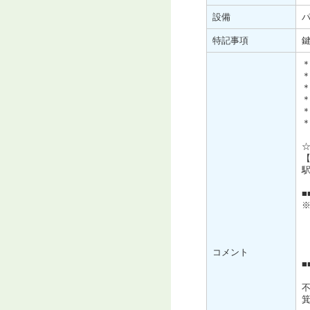
設備
特記事項
鍵
■
※
借
借
借
コメント
借
■
箕