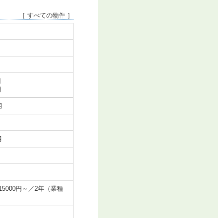
［ すべての物件 ］
円
月
月
月
5000円～／2年（業種