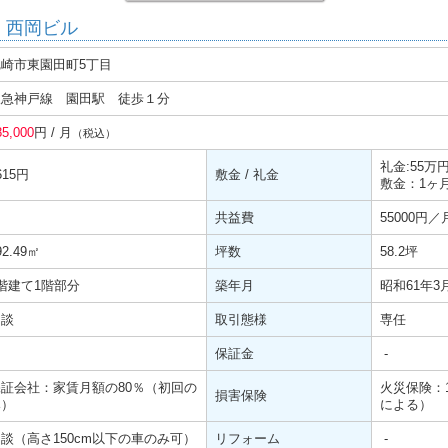
 西岡ビル
尼崎市東園田町5丁目
阪急神戸線 園田駅 徒歩１分
85,000
円 / 月
（税込）
礼金:55万
615円
敷金 / 礼金
敷金：1ヶ
共益費
55000円／
92.49㎡
坪数
58.2坪
階建て1階部分
築年月
昭和61年3
相談
取引態様
専任
保証金
-
保証会社：家賃月額の80％（初回の
火災保険：1
損害保険
み）
による）
談（高さ150cm以下の車のみ可）
リフォーム
-